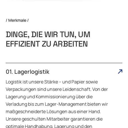
/ Merkmale /
D
I
N
G
E
,
D
I
E
W
I
R
T
U
N
,
U
M
E
F
F
I
Z
I
E
N
T
Z
U
A
R
B
E
I
T
E
N
01. Lagerlogistik
Logistik ist unsere Stärke – und Papier sowie
Verpackungen sind unsere Leidenschaft. Von der
Lagerung und Kommissionierung über die
Verladung bis zum Lager-Management bieten wir
maßgeschneiderte Lösungen aus einer Hand.
Unsere geschulten Mitarbeiter garantieren die
optimale Handhabung, Lagerung und den