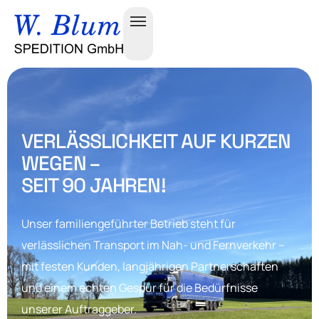
VERLÄSSLICHKEIT AUF KURZEN
WEGEN –
SEIT 90 JAHREN!
Unser familiengeführter Betrieb steht für
verlässlichen Transport im Nah- und Fernverkehr –
mit festen Kunden, langjährigen Partnerschaften
und einem echten Gespür für die Bedürfnisse
unserer Auftraggeber.