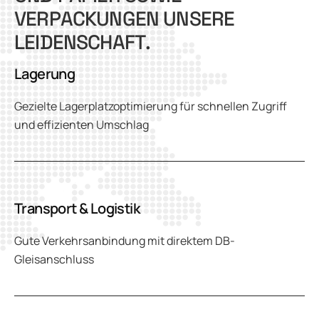
V
E
R
P
A
C
K
U
N
G
E
N
U
N
S
E
R
E
L
E
I
D
E
N
S
C
H
A
F
T
.
Lagerung
Gezielte Lagerplatzoptimierung für schnellen Zugriff
und effizienten Umschlag
Transport & Logistik
Gute Verkehrsanbindung mit direktem DB-
Gleisanschluss