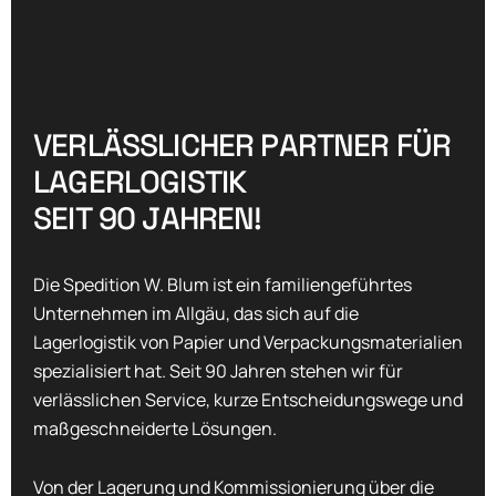
V
E
R
L
Ä
S
S
L
I
C
H
E
R
P
A
R
T
N
E
R
F
Ü
R
L
A
G
E
R
L
O
G
I
S
T
I
K
S
E
I
T
9
0
J
A
H
R
E
N
!
Die Spedition W. Blum ist ein familiengeführtes
Unternehmen im Allgäu, das sich auf die
Lagerlogistik von Papier und Verpackungsmaterialien
spezialisiert hat. Seit 90 Jahren stehen wir für
verlässlichen Service, kurze Entscheidungswege und
maßgeschneiderte Lösungen.
Von der Lagerung und Kommissionierung über die