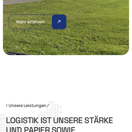
Mehr erfahren
/ Unsere Leistungen /
L
O
G
I
S
T
I
K
I
S
T
U
N
S
E
R
E
S
T
Ä
R
K
E
U
N
D
P
A
P
I
E
R
S
O
W
I
E