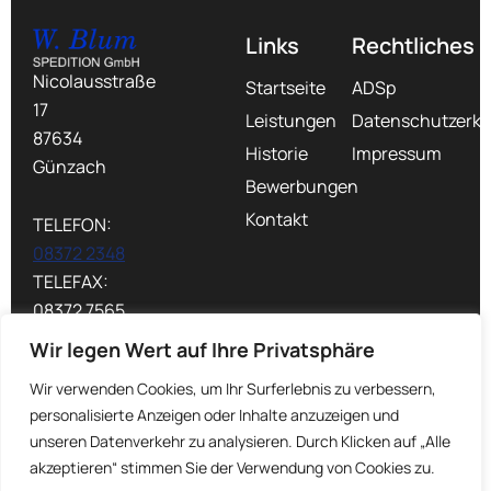
Links
Rechtliches
Nicolausstraße
Startseite
ADSp
17
Leistungen
Datenschutzerkl
87634
Historie
Impressum
Günzach
Bewerbungen
Kontakt
TELEFON:
08372 2348
TELEFAX:
08372 7565
MAIL:
Wir legen Wert auf Ihre Privatsphäre
info@spedition-
Wir verwenden Cookies, um Ihr Surferlebnis zu verbessern,
blum.de
personalisierte Anzeigen oder Inhalte anzuzeigen und
unseren Datenverkehr zu analysieren. Durch Klicken auf „Alle
akzeptieren“ stimmen Sie der Verwendung von Cookies zu.
©
W. Blum Spedition
2026. Alle Rechte vorbehalten.